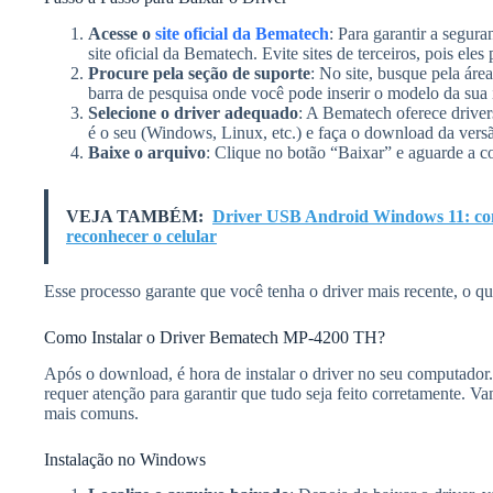
Acesse o
site oficial da Bematech
: Para garantir a segur
site oficial da Bematech. Evite sites de terceiros, pois ele
Procure pela seção de suporte
: No site, busque pela ár
barra de pesquisa onde você pode inserir o modelo da su
Selecione o driver adequado
: A Bematech oferece drivers
é o seu (Windows, Linux, etc.) e faça o download da vers
Baixe o arquivo
: Clique no botão “Baixar” e aguarde a 
VEJA TAMBÉM:
Driver USB Android Windows 11: como 
reconhecer o celular
Esse processo garante que você tenha o driver mais recente, o q
Como Instalar o Driver Bematech MP-4200 TH?
Após o download, é hora de instalar o driver no seu computador.
requer atenção para garantir que tudo seja feito corretamente. V
mais comuns.
Instalação no Windows