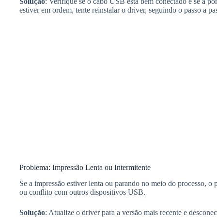
Solução
: Verifique se o cabo USB está bem conectado e se a p
estiver em ordem, tente reinstalar o driver, seguindo o passo a pa
Problema: Impressão Lenta ou Intermitente
Se a impressão estiver lenta ou parando no meio do processo, o
ou conflito com outros dispositivos USB.
Solução
: Atualize o driver para a versão mais recente e descon