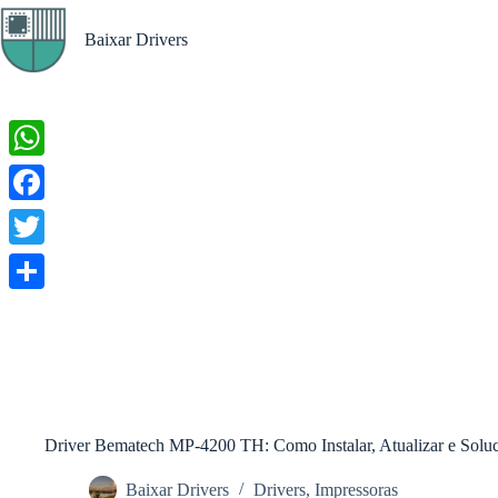
Pular
para
Baixar Drivers
o
conteúdo
W
h
F
a
a
T
t
c
w
S
s
e
i
h
A
b
t
a
p
o
t
r
p
o
e
Driver Bematech MP-4200 TH: Como Instalar, Atualizar e Soluc
e
k
r
Baixar Drivers
Drivers
,
Impressoras