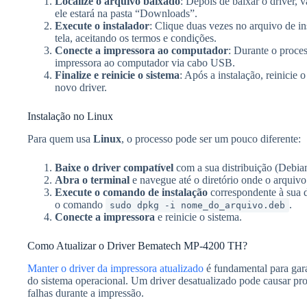
Localize o arquivo baixado
: Depois de baixar o driver, 
ele estará na pasta “Downloads”.
Execute o instalador
: Clique duas vezes no arquivo de ins
tela, aceitando os termos e condições.
Conecte a impressora ao computador
: Durante o proces
impressora ao computador via cabo USB.
Finalize e reinicie o sistema
: Após a instalação, reinicie
novo driver.
Instalação no Linux
Para quem usa
Linux
, o processo pode ser um pouco diferente:
Baixe o driver compatível
com a sua distribuição (Debian
Abra o terminal
e navegue até o diretório onde o arquivo
Execute o comando de instalação
correspondente à sua d
o comando
.
sudo dpkg -i nome_do_arquivo.deb
Conecte a impressora
e reinicie o sistema.
Como Atualizar o Driver Bematech MP-4200 TH?
Manter o driver da impressora atualizado
é fundamental para gara
do sistema operacional. Um driver desatualizado pode causar p
falhas durante a impressão.