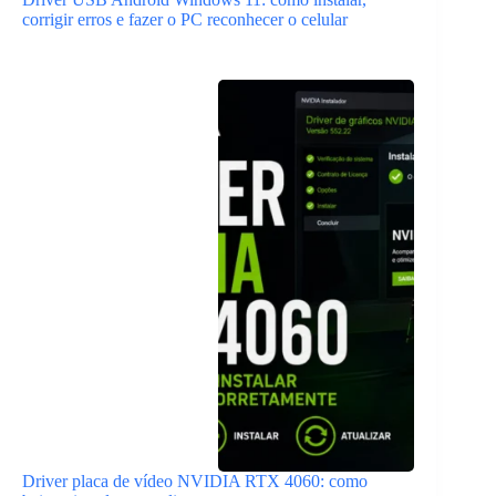
corrigir erros e fazer o PC reconhecer o celular
Driver placa de vídeo NVIDIA RTX 4060: como