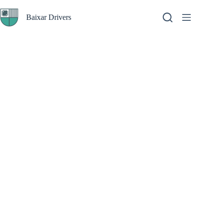
Pular
para
Baixar Drivers
o
conteúdo