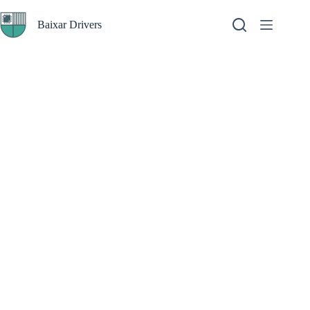
Pular
para
Baixar Drivers
o
conteúdo